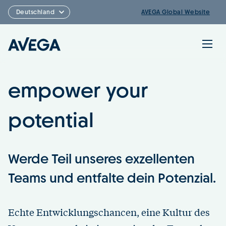
Deutschland
AVEGA Global Website
empower your
Über uns
potential
Services
Werde Teil unseres exzellenten
Experten
Teams und entfalte dein Potenzial.
Karriere
Echte Entwicklungschancen, eine Kultur des